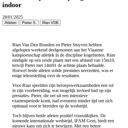
indoor
28/01/2025
Atleten
Pieter S.
Rian VDB
Rian Van Den Branden en Pieter Stuyven hebben
afgelopen weekend deelgenomen aan het Vlaamse
kampioenschap atletiek in de discipline kogelstoten. Rian
eindigde op een zesde plaats met een afstand van 15m10,
terwijl Pieter met 14m91 de achtste plaats behaalde.
Hoewel beide atleten solide prestaties neerzetten, was er
enige teleurstelling over de resultaten.
Voor Rian speelden zijn beroepswerkzaamheden een rol
in zijn voorbereiding, wat mogelijk invloed had op zijn
prestaties. Pieter, die net uit een intensieve
examenperiode komt, had eveneens minder tijd om zich
optimaal voor te bereiden op de wedstrijd.
Toch blijven beide atleten positief vooruitkijken. De
komende internationale wedstrijd, IFAM Gent, biedt een
nieuwe kans om zich te bewijzen. Met een betere