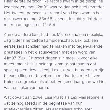
Haar eerste persoonlijke record kwam in de discipline
kogelstoten, met 12m99 was ze dan ook heel tevreden.
Het tweede persoonlijke record van Lise kwam in het
discuswerpen met 33m58, ze voelde echter dat daar
meer had ingezeten. (2x5e)
Aan de andere kant had Lex Meiresonne een moeilijke
dag tijdens hetzelfde kampioenschap. Lex, ook een
eerstejaars scholier, had te maken met tegenvallende
prestaties in het discuswerpen met een worp van
41m37 (5e) . Dit soort dagen zijn moeilijk voor elke
atleet, maar het is belangrijk om te onthouden dat
sport ups en downs kent. Lex lijkt vastberaden om zijn
teleurstelling om te zetten in motivatie om te blijven
trainen en groeien als atleet. Volgend jaar gaan we hier
vast en zeker van horen.
Wat opvalt aan zowel Lise Praet als Lex Meiresonne is
dat ze nog steeds in de beginfase van hun
atletiekcarrière zitten. Als eerstejaars scholieren