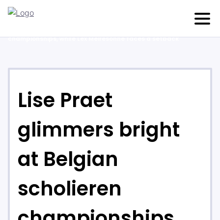
Home
>
News
>
Lise Praet glimmers bright at Belgian scholieren
championships, while Lex Meiresonne faces a setback
Lise Praet
glimmers bright
at Belgian
scholieren
championships,