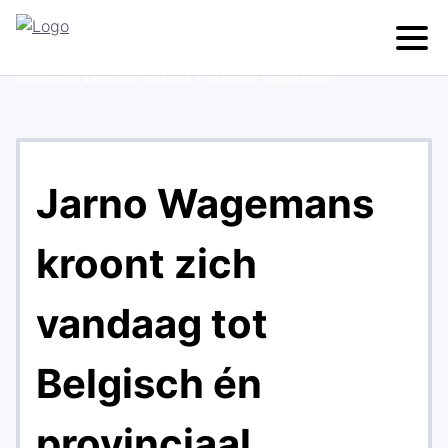
Home
>
News
>
Jarno Wagemans kroont zich vandaag tot Belgisch én
provinciaal kampioen masters +35 indoor kogelstoten
Jarno Wagemans
kroont zich
vandaag tot
Belgisch én
provinciaal