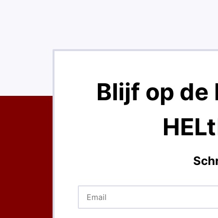
Blijf op d
HELt
Schr
Em