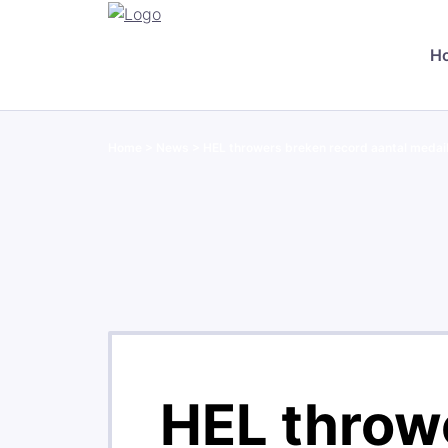
H
Home
>
News
>
HEL throwers breken record aantal medai
HEL throw