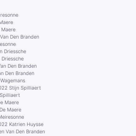
iresonne
 Maere
e Maere
 Van Den Branden
resonne
n Driessche
 Driessche
Van Den Branden
an Den Branden
o Wagemans
2 Stijn Spilliaert
pilliaert
De Maere
 De Maere
Meiresonne
022 Katrien Huysse
gen Van Den Branden