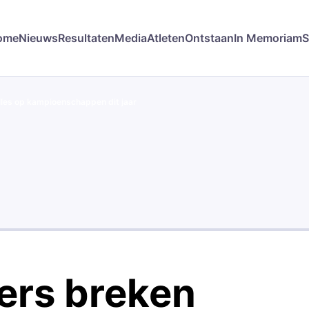
ome
Nieuws
Resultaten
Media
Atleten
Ontstaan
In Memoriam
S
lles op kampioenschappen dit jaar
ers breken